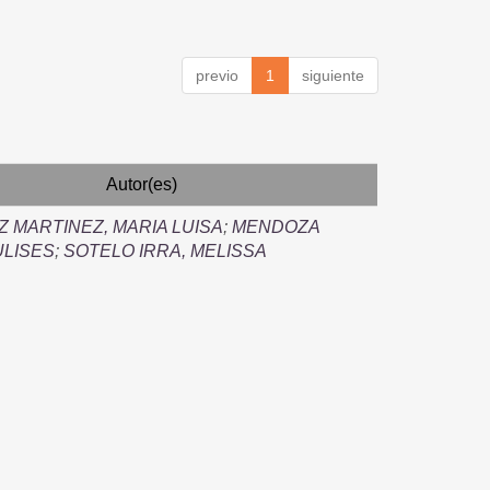
previo
1
siguiente
Autor(es)
 MARTINEZ, MARIA LUISA
;
MENDOZA
ULISES
;
SOTELO IRRA, MELISSA