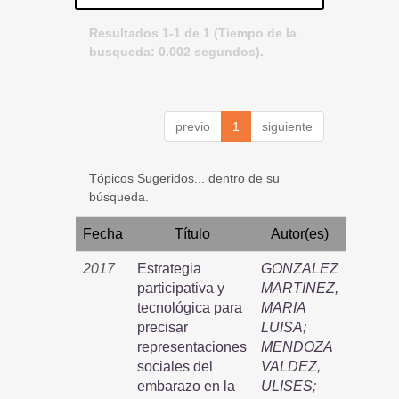
Resultados 1-1 de 1 (Tiempo de la
busqueda: 0.002 segundos).
previo
1
siguiente
Tópicos Sugeridos... dentro de su
búsqueda.
Fecha
Título
Autor(es)
2017
Estrategia
GONZALEZ
participativa y
MARTINEZ,
tecnológica para
MARIA
precisar
LUISA
;
representaciones
MENDOZA
sociales del
VALDEZ,
embarazo en la
ULISES
;