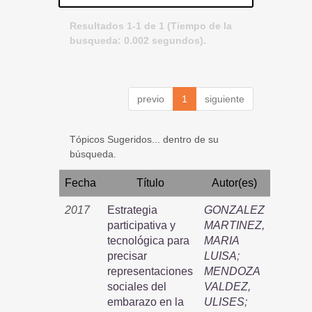
Resultados 1-1 de 1 (Tiempo de la
busqueda: 0.002 segundos).
previo
1
siguiente
Tópicos Sugeridos... dentro de su
búsqueda.
Fecha
Título
Autor(es)
2017
Estrategia
GONZALEZ
participativa y
MARTINEZ,
tecnológica para
MARIA
precisar
LUISA
;
representaciones
MENDOZA
sociales del
VALDEZ,
embarazo en la
ULISES
;