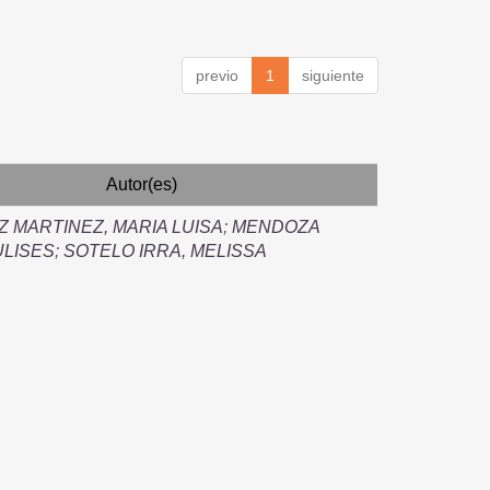
previo
1
siguiente
Autor(es)
 MARTINEZ, MARIA LUISA
;
MENDOZA
ULISES
;
SOTELO IRRA, MELISSA