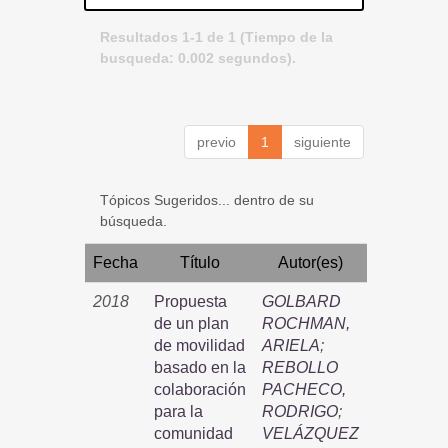
Resultados 1-1 de 1 (Tiempo de la
busqueda: 0.002 segundos).
previo
1
siguiente
Tópicos Sugeridos... dentro de su
búsqueda.
Fecha
Título
Autor(es)
2018
Propuesta
GOLBARD
de un plan
ROCHMAN,
de movilidad
ARIELA
;
basado en la
REBOLLO
colaboración
PACHECO,
para la
RODRIGO
;
comunidad
VELÁZQUEZ