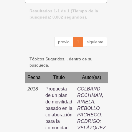
Resultados 1-1 de 1 (Tiempo de la
busqueda: 0.002 segundos).
previo
1
siguiente
Tópicos Sugeridos... dentro de su
búsqueda.
Fecha
Título
Autor(es)
2018
Propuesta
GOLBARD
de un plan
ROCHMAN,
de movilidad
ARIELA
;
basado en la
REBOLLO
colaboración
PACHECO,
para la
RODRIGO
;
comunidad
VELÁZQUEZ