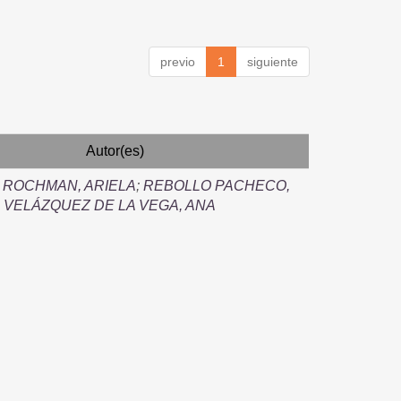
previo
1
siguiente
Autor(es)
 ROCHMAN, ARIELA
;
REBOLLO PACHECO,
;
VELÁZQUEZ DE LA VEGA, ANA