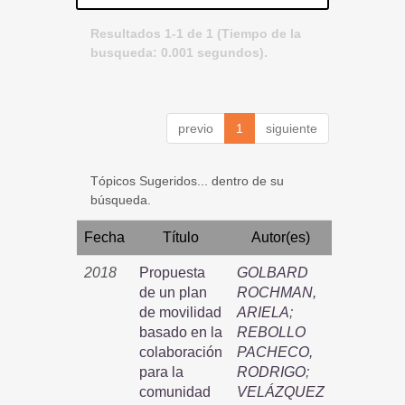
Resultados 1-1 de 1 (Tiempo de la
busqueda: 0.001 segundos).
previo
1
siguiente
Tópicos Sugeridos... dentro de su
búsqueda.
Fecha
Título
Autor(es)
2018
Propuesta
GOLBARD
de un plan
ROCHMAN,
de movilidad
ARIELA
;
basado en la
REBOLLO
colaboración
PACHECO,
para la
RODRIGO
;
comunidad
VELÁZQUEZ