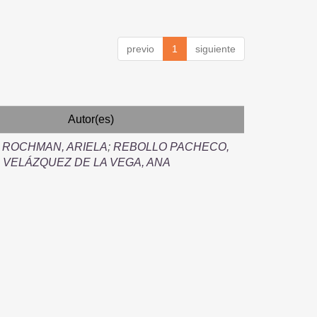
previo
1
siguiente
Autor(es)
 ROCHMAN, ARIELA
;
REBOLLO PACHECO,
;
VELÁZQUEZ DE LA VEGA, ANA