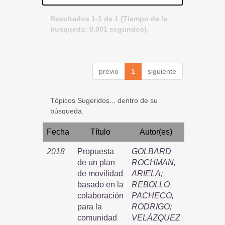
Resultados 1-1 de 1 (Tiempo de la
busqueda: 0.001 segundos).
previo
1
siguiente
Tópicos Sugeridos... dentro de su
búsqueda.
Fecha
Título
Autor(es)
2018
Propuesta
GOLBARD
de un plan
ROCHMAN,
de movilidad
ARIELA
;
basado en la
REBOLLO
colaboración
PACHECO,
para la
RODRIGO
;
comunidad
VELÁZQUEZ