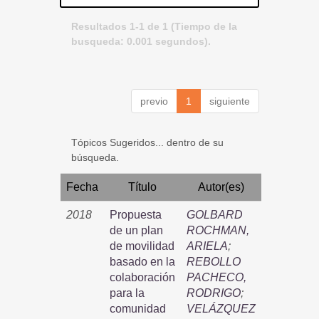
Resultados 1-1 de 1 (Tiempo de la
busqueda: 0.001 segundos).
previo
1
siguiente
Tópicos Sugeridos... dentro de su
búsqueda.
Fecha
Título
Autor(es)
2018
Propuesta
GOLBARD
de un plan
ROCHMAN,
de movilidad
ARIELA
;
basado en la
REBOLLO
colaboración
PACHECO,
para la
RODRIGO
;
comunidad
VELÁZQUEZ