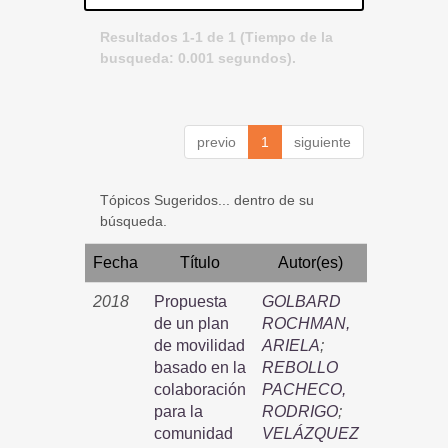
Resultados 1-1 de 1 (Tiempo de la
busqueda: 0.001 segundos).
previo
1
siguiente
Tópicos Sugeridos... dentro de su
búsqueda.
Fecha
Título
Autor(es)
2018
Propuesta
GOLBARD
de un plan
ROCHMAN,
de movilidad
ARIELA
;
basado en la
REBOLLO
colaboración
PACHECO,
para la
RODRIGO
;
comunidad
VELÁZQUEZ