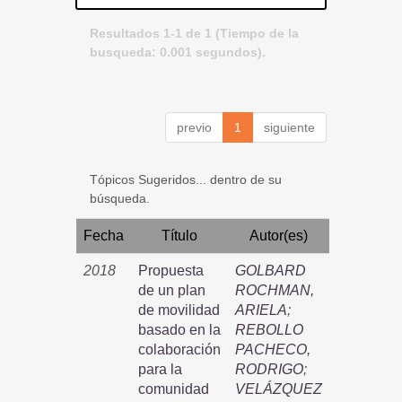
Resultados 1-1 de 1 (Tiempo de la
busqueda: 0.001 segundos).
previo
1
siguiente
Tópicos Sugeridos... dentro de su
búsqueda.
Fecha
Título
Autor(es)
2018
Propuesta
GOLBARD
de un plan
ROCHMAN,
de movilidad
ARIELA
;
basado en la
REBOLLO
colaboración
PACHECO,
para la
RODRIGO
;
comunidad
VELÁZQUEZ