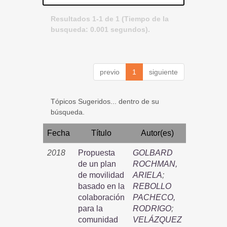
Resultados 1-1 de 1 (Tiempo de la
busqueda: 0.001 segundos).
previo
1
siguiente
Tópicos Sugeridos... dentro de su
búsqueda.
Fecha
Título
Autor(es)
2018
Propuesta
GOLBARD
de un plan
ROCHMAN,
de movilidad
ARIELA
;
basado en la
REBOLLO
colaboración
PACHECO,
para la
RODRIGO
;
comunidad
VELÁZQUEZ