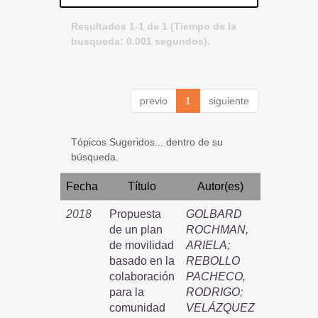
Resultados 1-1 de 1 (Tiempo de la
busqueda: 0.001 segundos).
previo
1
siguiente
Tópicos Sugeridos... dentro de su
búsqueda.
Fecha
Título
Autor(es)
2018
Propuesta
GOLBARD
de un plan
ROCHMAN,
de movilidad
ARIELA
;
basado en la
REBOLLO
colaboración
PACHECO,
para la
RODRIGO
;
comunidad
VELÁZQUEZ