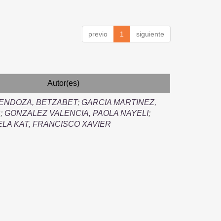
previo
1
siguiente
Autor(es)
ENDOZA, BETZABET
;
GARCIA MARTINEZ,
S
;
GONZALEZ VALENCIA, PAOLA NAYELI
;
LA KAT, FRANCISCO XAVIER