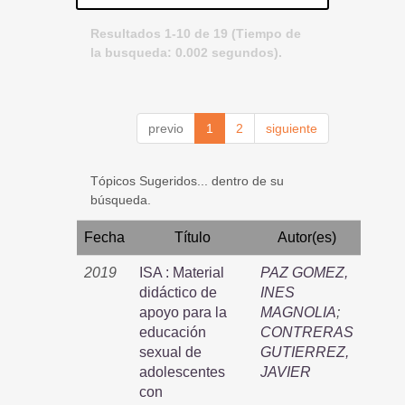
Resultados 1-10 de 19 (Tiempo de
la busqueda: 0.002 segundos).
previo
1
2
siguiente
Tópicos Sugeridos... dentro de su
búsqueda.
Fecha
Título
Autor(es)
2019
ISA : Material
PAZ GOMEZ,
didáctico de
INES
apoyo para la
MAGNOLIA
;
educación
CONTRERAS
sexual de
GUTIERREZ,
adolescentes
JAVIER
con