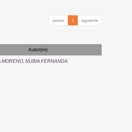
previo
1
siguiente
Autor(es)
 MORENO, NUBIA FERNANDA