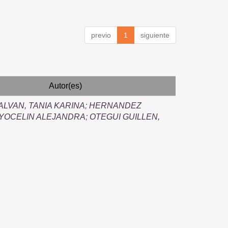
previo
1
siguiente
Autor(es)
ALVAN, TANIA KARINA
;
HERNANDEZ
 YOCELIN ALEJANDRA
;
OTEGUI GUILLEN,