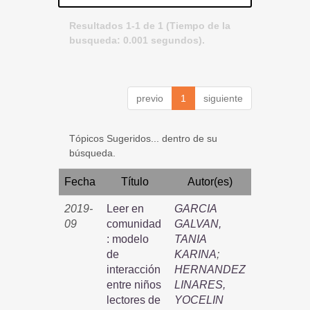
Resultados 1-1 de 1 (Tiempo de la
busqueda: 0.001 segundos).
previo
1
siguiente
Tópicos Sugeridos... dentro de su
búsqueda.
Fecha
Título
Autor(es)
2019-
Leer en
GARCIA
09
comunidad
GALVAN,
: modelo
TANIA
de
KARINA
;
interacción
HERNANDEZ
entre niños
LINARES,
lectores de
YOCELIN