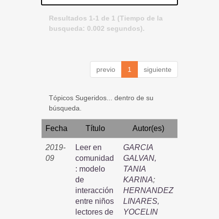
Resultados 1-1 de 1 (Tiempo de la
busqueda: 0.002 segundos).
previo
1
siguiente
Tópicos Sugeridos... dentro de su
búsqueda.
Fecha
Título
Autor(es)
2019-
Leer en
GARCIA
09
comunidad
GALVAN,
: modelo
TANIA
de
KARINA
;
interacción
HERNANDEZ
entre niños
LINARES,
lectores de
YOCELIN