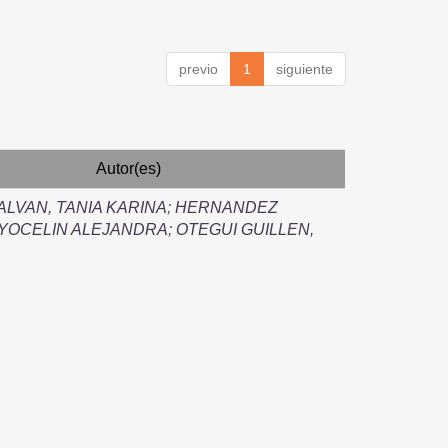
previo
1
siguiente
Autor(es)
ALVAN, TANIA KARINA
;
HERNANDEZ
 YOCELIN ALEJANDRA
;
OTEGUI GUILLEN,