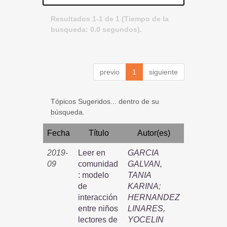
Resultados 1-1 de 1 (Tiempo de la
busqueda: 0.0 segundos).
previo
1
siguiente
Tópicos Sugeridos... dentro de su
búsqueda.
Fecha
Título
Autor(es)
2019-
Leer en
GARCIA
09
comunidad
GALVAN,
: modelo
TANIA
de
KARINA
;
interacción
HERNANDEZ
entre niños
LINARES,
lectores de
YOCELIN