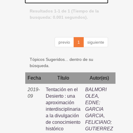
Resultados 1-1 de 1 (Tiempo de la
busqueda: 0.001 segundos).
previo
1
siguiente
Tópicos Sugeridos... dentro de su
búsqueda.
Fecha
Título
Autor(es)
2019-
Tentación en el
BALMORI
09
Desierto : una
OLEA,
aproximación
EDNE
;
interdisciplinaria
GARCIA
a la divulgación
GARCIA,
de conocimiento
FELICIANO
;
histórico
GUTIERREZ