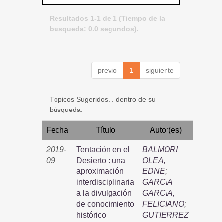
Resultados 1-1 de 1 (Tiempo de la
busqueda: 0.0 segundos).
previo
1
siguiente
Tópicos Sugeridos... dentro de su
búsqueda.
Fecha
Título
Autor(es)
2019-
Tentación en el
BALMORI
09
Desierto : una
OLEA,
aproximación
EDNE
;
interdisciplinaria
GARCIA
a la divulgación
GARCIA,
de conocimiento
FELICIANO
;
histórico
GUTIERREZ