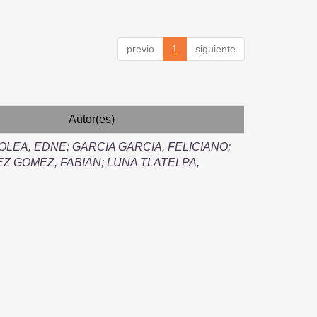
previo
1
siguiente
Autor(es)
OLEA, EDNE
;
GARCIA GARCIA, FELICIANO
;
Z GOMEZ, FABIAN
;
LUNA TLATELPA,