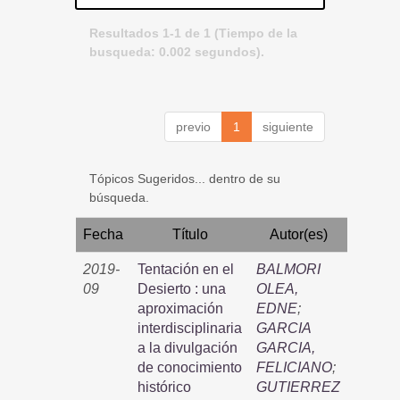
Resultados 1-1 de 1 (Tiempo de la
busqueda: 0.002 segundos).
previo
1
siguiente
Tópicos Sugeridos... dentro de su
búsqueda.
Fecha
Título
Autor(es)
2019-
Tentación en el
BALMORI
09
Desierto : una
OLEA,
aproximación
EDNE
;
interdisciplinaria
GARCIA
a la divulgación
GARCIA,
de conocimiento
FELICIANO
;
histórico
GUTIERREZ