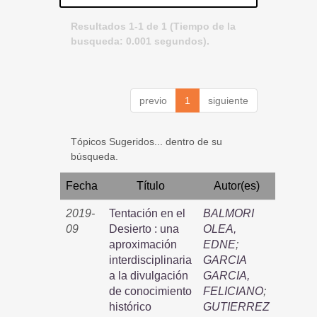
Resultados 1-1 de 1 (Tiempo de la
busqueda: 0.001 segundos).
previo
1
siguiente
Tópicos Sugeridos... dentro de su
búsqueda.
Fecha
Título
Autor(es)
2019-
Tentación en el
BALMORI
09
Desierto : una
OLEA,
aproximación
EDNE
;
interdisciplinaria
GARCIA
a la divulgación
GARCIA,
de conocimiento
FELICIANO
;
histórico
GUTIERREZ