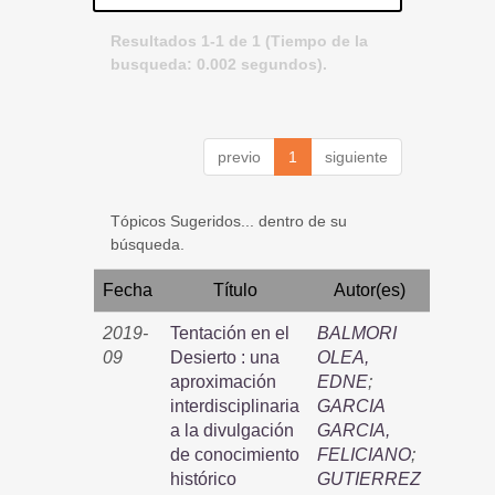
Resultados 1-1 de 1 (Tiempo de la
busqueda: 0.002 segundos).
previo
1
siguiente
Tópicos Sugeridos... dentro de su
búsqueda.
Fecha
Título
Autor(es)
2019-
Tentación en el
BALMORI
09
Desierto : una
OLEA,
aproximación
EDNE
;
interdisciplinaria
GARCIA
a la divulgación
GARCIA,
de conocimiento
FELICIANO
;
histórico
GUTIERREZ