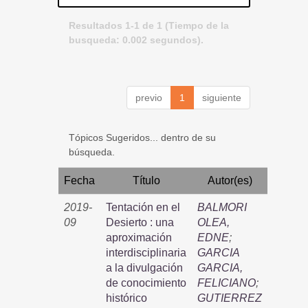
Resultados 1-1 de 1 (Tiempo de la
busqueda: 0.002 segundos).
previo
1
siguiente
Tópicos Sugeridos... dentro de su
búsqueda.
Fecha
Título
Autor(es)
2019-
Tentación en el
BALMORI
09
Desierto : una
OLEA,
aproximación
EDNE
;
interdisciplinaria
GARCIA
a la divulgación
GARCIA,
de conocimiento
FELICIANO
;
histórico
GUTIERREZ