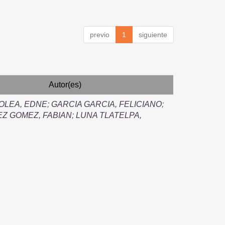
previo
1
siguiente
Autor(es)
OLEA, EDNE
;
GARCIA GARCIA, FELICIANO
;
Z GOMEZ, FABIAN
;
LUNA TLATELPA,