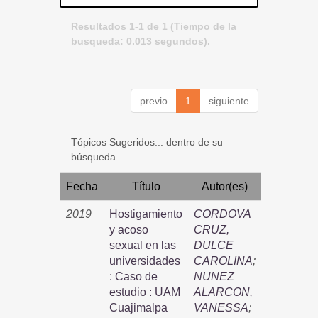
Resultados 1-1 de 1 (Tiempo de la
busqueda: 0.013 segundos).
previo
1
siguiente
Tópicos Sugeridos... dentro de su
búsqueda.
Fecha
Título
Autor(es)
2019
Hostigamiento
CORDOVA
y acoso
CRUZ,
sexual en las
DULCE
universidades
CAROLINA
;
: Caso de
NUNEZ
estudio : UAM
ALARCON,
Cuajimalpa
VANESSA
;