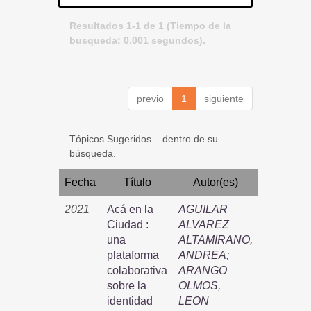
Resultados 1-1 de 1 (Tiempo de la
busqueda: 0.001 segundos).
previo
1
siguiente
Tópicos Sugeridos... dentro de su
búsqueda.
Fecha
Título
Autor(es)
2021
Acá en la
AGUILAR
Ciudad :
ALVAREZ
una
ALTAMIRANO,
plataforma
ANDREA
;
colaborativa
ARANGO
sobre la
OLMOS,
identidad
LEON