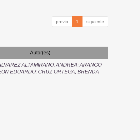
previo
1
siguiente
Autor(es)
ALVAREZ ALTAMIRANO, ANDREA
;
ARANGO
LEON EDUARDO
;
CRUZ ORTEGA, BRENDA