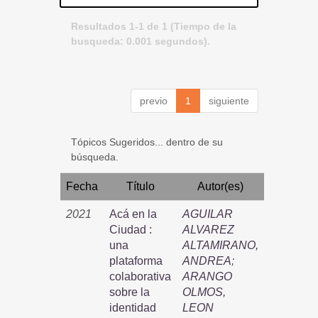
Resultados 1-1 de 1 (Tiempo de la
busqueda: 0.001 segundos).
previo
1
siguiente
Tópicos Sugeridos... dentro de su
búsqueda.
Fecha
Título
Autor(es)
2021
Acá en la
AGUILAR
Ciudad :
ALVAREZ
una
ALTAMIRANO,
plataforma
ANDREA
;
colaborativa
ARANGO
sobre la
OLMOS,
identidad
LEON