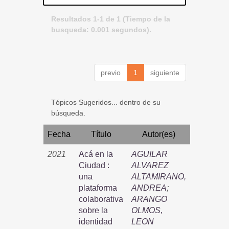
Resultados 1-1 de 1 (Tiempo de la
busqueda: 0.001 segundos).
previo
1
siguiente
Tópicos Sugeridos... dentro de su
búsqueda.
Fecha
Título
Autor(es)
2021
Acá en la
AGUILAR
Ciudad :
ALVAREZ
una
ALTAMIRANO,
plataforma
ANDREA
;
colaborativa
ARANGO
sobre la
OLMOS,
identidad
LEON