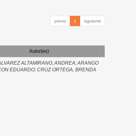
previo
1
siguiente
Autor(es)
ALVAREZ ALTAMIRANO, ANDREA
;
ARANGO
LEON EDUARDO
;
CRUZ ORTEGA, BRENDA