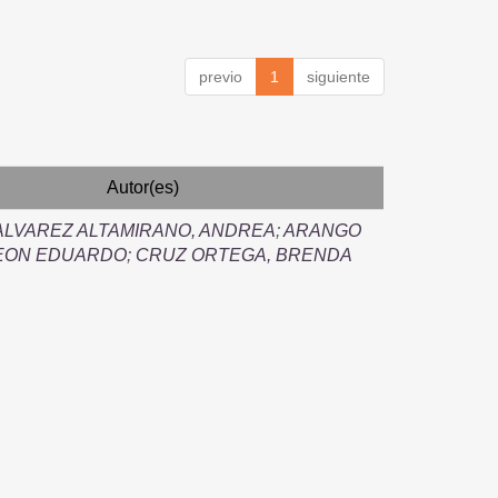
previo
1
siguiente
Autor(es)
ALVAREZ ALTAMIRANO, ANDREA
;
ARANGO
LEON EDUARDO
;
CRUZ ORTEGA, BRENDA