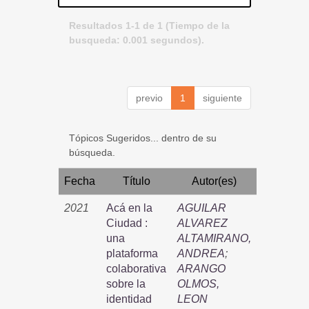
Resultados 1-1 de 1 (Tiempo de la
busqueda: 0.001 segundos).
previo
1
siguiente
Tópicos Sugeridos... dentro de su
búsqueda.
Fecha
Título
Autor(es)
2021
Acá en la
AGUILAR
Ciudad :
ALVAREZ
una
ALTAMIRANO,
plataforma
ANDREA
;
colaborativa
ARANGO
sobre la
OLMOS,
identidad
LEON