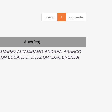
previo
1
siguiente
Autor(es)
ALVAREZ ALTAMIRANO, ANDREA
;
ARANGO
LEON EDUARDO
;
CRUZ ORTEGA, BRENDA