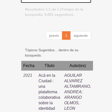
Resultados 1-1 de 1 (Tiempo de la
busqueda: 0.001 segundos).
previo
1
siguiente
Tópicos Sugeridos... dentro de su
búsqueda.
Fecha
Título
Autor(es)
2021
Acá en la
AGUILAR
Ciudad :
ALVAREZ
una
ALTAMIRANO,
plataforma
ANDREA
;
colaborativa
ARANGO
sobre la
OLMOS,
identidad
LEON