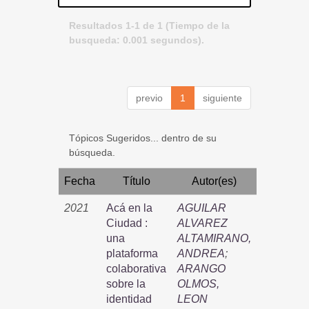
Resultados 1-1 de 1 (Tiempo de la
busqueda: 0.001 segundos).
previo
1
siguiente
Tópicos Sugeridos... dentro de su
búsqueda.
Fecha
Título
Autor(es)
2021
Acá en la
AGUILAR
Ciudad :
ALVAREZ
una
ALTAMIRANO,
plataforma
ANDREA
;
colaborativa
ARANGO
sobre la
OLMOS,
identidad
LEON