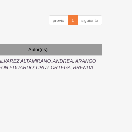
previo
1
siguiente
Autor(es)
ALVAREZ ALTAMIRANO, ANDREA
;
ARANGO
LEON EDUARDO
;
CRUZ ORTEGA, BRENDA