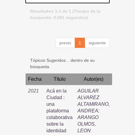
Resultados 1-1 de 1 (Tiempo de la
busqueda: 0.001 segundos).
previo
1
siguiente
Tópicos Sugeridos... dentro de su
búsqueda.
Fecha
Título
Autor(es)
2021
Acá en la
AGUILAR
Ciudad :
ALVAREZ
una
ALTAMIRANO,
plataforma
ANDREA
;
colaborativa
ARANGO
sobre la
OLMOS,
identidad
LEON