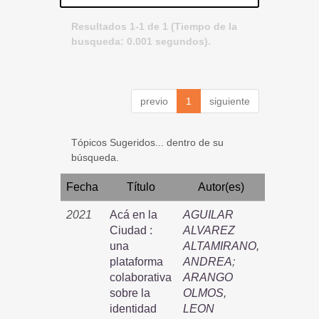
Resultados 1-1 de 1 (Tiempo de la
busqueda: 0.001 segundos).
previo
1
siguiente
Tópicos Sugeridos... dentro de su
búsqueda.
Fecha
Título
Autor(es)
2021
Acá en la
AGUILAR
Ciudad :
ALVAREZ
una
ALTAMIRANO,
plataforma
ANDREA
;
colaborativa
ARANGO
sobre la
OLMOS,
identidad
LEON