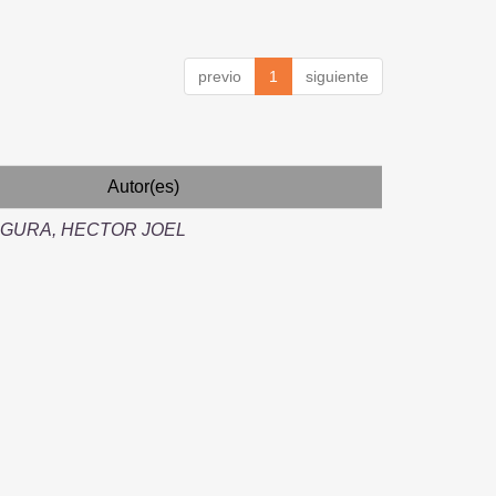
previo
1
siguiente
Autor(es)
EGURA, HECTOR JOEL