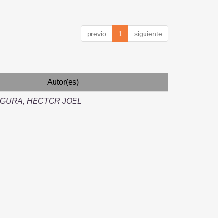
previo
1
siguiente
Autor(es)
EGURA, HECTOR JOEL