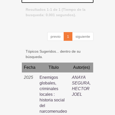
Resultados 1-1 de 1 (Tiempo de la
busqueda: 0.001 segundos).
previo
1
siguiente
Tópicos Sugeridos... dentro de su
búsqueda.
Fecha
Título
Autor(es)
2025
Enemigos
ANAYA
globales,
SEGURA,
criminales
HECTOR
locales :
JOEL
historia social
del
narcomenudeo