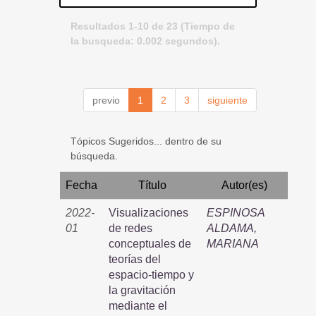
Resultados 1-10 de 23 (Tiempo de
la busqueda: 0.002 segundos).
previo
1
2
3
siguiente
Tópicos Sugeridos... dentro de su
búsqueda.
Fecha
Título
Autor(es)
2022-
Visualizaciones
ESPINOSA
01
de redes
ALDAMA,
conceptuales de
MARIANA
teorías del
espacio-tiempo y
la gravitación
mediante el