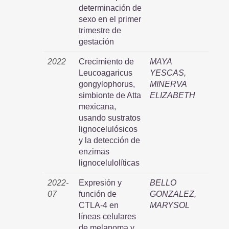
determinación de
sexo en el primer
trimestre de
gestación
2022
Crecimiento de
MAYA
Leucoagaricus
YESCAS,
gongylophorus,
MINERVA
simbionte de Atta
ELIZABETH
mexicana,
usando sustratos
lignocelulósicos
y la detección de
enzimas
lignocelulolíticas
2022-
Expresión y
BELLO
07
función de
GONZALEZ,
CTLA-4 en
MARYSOL
líneas celulares
de melanoma y