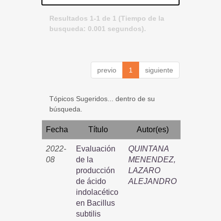
Resultados 1-1 de 1 (Tiempo de la
busqueda: 0.001 segundos).
previo
1
siguiente
Tópicos Sugeridos... dentro de su
búsqueda.
Fecha
Título
Autor(es)
2022-
Evaluación
QUINTANA
08
de la
MENENDEZ,
producción
LAZARO
de ácido
ALEJANDRO
indolacético
en Bacillus
subtilis